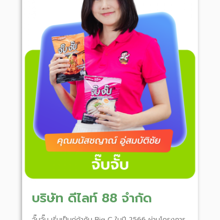
บริษัท ดีไลท์ 88 จำกัด
จั๊บจั๊บ เริ่มเป็นคู่ค้ากับ Big C ในปี 2566 ผ่านโครงการ