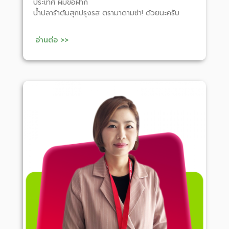
ประเทศ ผมขอฝาก
น้ำปลาร้าต้มสุกปรุงรส ตรามาดามซ่า! ด้วยนะครับ
อ่านต่อ >>